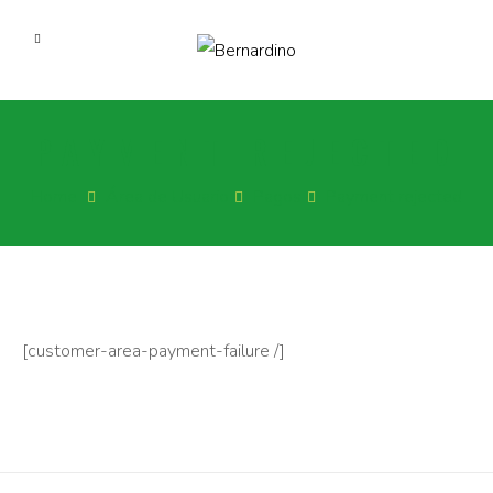
PAYMENT REJECTED
Home
Área de Usuario
Pagos
Payment rejected
[customer-area-payment-failure /]